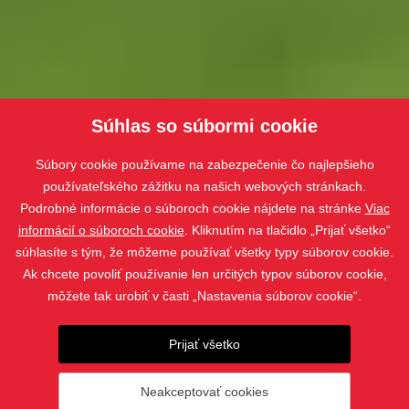
Súhlas so súbormi cookie
Súbory cookie používame na zabezpečenie čo najlepšieho
používateľského zážitku na našich webových stránkach.
Podrobné informácie o súboroch cookie nájdete na stránke
Viac
informácií o súboroch cookie
. Kliknutím na tlačidlo „Prijať všetko“
súhlasíte s tým, že môžeme používať všetky typy súborov cookie.
Ak chcete povoliť používanie len určitých typov súborov cookie,
Skryjeme Vás
môžete tak urobiť v časti „Nastavenia súborov cookie“.
pred zrakmi okolia
Prijať všetko
VONKAJŠIE ŽALÚZIE ZETTA
Neakceptovať cookies