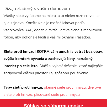
Dizajn zladený s vašim domovom
Všetky siete vyrábame na mieru, a to nielen rozmerovo, ale
aj dizajnovo. Konštrukcie je možné lakovať podľa
vzorkovníka RAL, dodať v imitácii dreva alebo s renolitovou
fóliou, aby dokonale ladili s vašimi oknami i fasádou.
Siete proti hmyzu ISOTRA vám umožnia vetrať bez obáv,
zvýšia komfort bývania a zachovajú čistý, nerušený
interiér po celé leto.
Stačí si vybrať riešenie, ktoré najlepšie
zodpovedá vášmu priestoru aj spôsobu používania.
Typy sietí proti hmyzu:
okenné siete proti hmyzu
,
dverové
siete proti hmyzu
,
plisované siete proti hmyzu
Súhlas so súbormi cookie