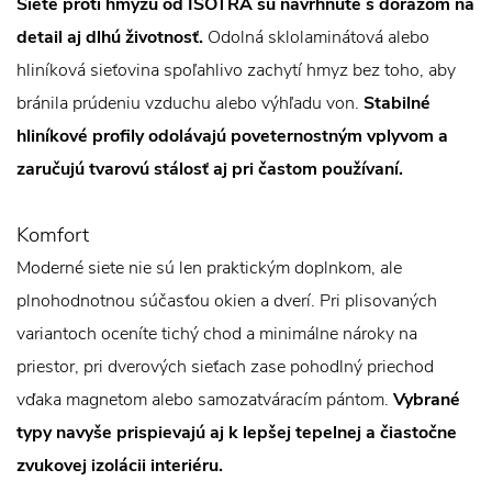
Siete proti hmyzu od ISOTRA sú navrhnuté s dôrazom na
detail aj dlhú životnosť.
Odolná sklolaminátová alebo
hliníková sieťovina spoľahlivo zachytí hmyz bez toho, aby
bránila prúdeniu vzduchu alebo výhľadu von.
Stabilné
hliníkové profily odolávajú poveternostným vplyvom a
zaručujú tvarovú stálosť aj pri častom používaní.
Komfort
Moderné siete nie sú len praktickým doplnkom, ale
plnohodnotnou súčasťou okien a dverí. Pri plisovaných
variantoch oceníte tichý chod a minimálne nároky na
priestor, pri dverových sieťach zase pohodlný priechod
vďaka magnetom alebo samozatváracím pántom.
Vybrané
typy navyše prispievajú aj k lepšej tepelnej a čiastočne
zvukovej izolácii interiéru.