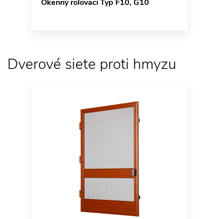
Okenný rolovací Typ F10, G10
Dverové siete proti hmyzu