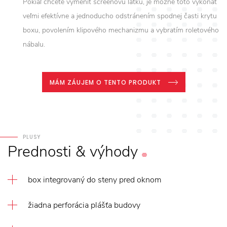
Pokiaľ chcete vymeniť screenovú látku, je možné toto vykonať
veľmi efektívne a jednoducho odstránením spodnej časti krytu
boxu, povolením klipového mechanizmu a vybratím roletového
nábalu.
MÁM ZÁUJEM O TENTO PRODUKT
PLUSY
Prednosti
&
výhody
box integrovaný do steny pred oknom
žiadna perforácia plášťa budovy