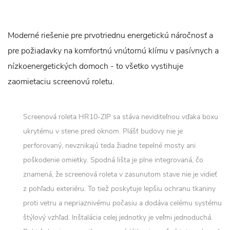
Moderné riešenie pre prvotriednu energetickú náročnosť a
pre požiadavky na komfortnú vnútornú klímu v pasívnych a
nízkoenergetických domoch - to všetko vystihuje
zaomietaciu screenovú roletu.
Screenová roleta HR10-ZIP sa stáva neviditeľnou vďaka boxu
ukrytému v stene pred oknom. Plášť budovy nie je
perforovaný, nevznikajú teda žiadne tepelné mosty ani
poškodenie omietky. Spodná lišta je plne integrovaná, čo
znamená, že screenová roleta v zasunutom stave nie je vidieť
z pohľadu exteriéru. To tiež poskytuje lepšiu ochranu tkaniny
proti vetru a nepriaznivému počasiu a dodáva celému systému
štýlový vzhľad. Inštalácia celej jednotky je veľmi jednoduchá.