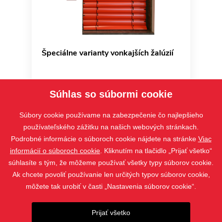
Špeciálne varianty vonkajších žalúzií
Súhlas so súbormi cookie
Súbory cookie používame na zabezpečenie čo najlepšieho
používateľského zážitku na našich webových stránkach.
Podrobné informácie o súboroch cookie nájdete na stránke
Viac
informácií o súboroch cookie
. Kliknutím na tlačidlo „Prijať všetko“
súhlasíte s tým, že môžeme používať všetky typy súborov cookie.
Ak chcete povoliť používanie len určitých typov súborov cookie,
môžete tak urobiť v časti „Nastavenia súborov cookie“.
PRODUKTY
KONTAKT
Prijať všetko